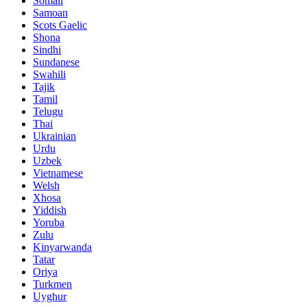
Somali
Samoan
Scots Gaelic
Shona
Sindhi
Sundanese
Swahili
Tajik
Tamil
Telugu
Thai
Ukrainian
Urdu
Uzbek
Vietnamese
Welsh
Xhosa
Yiddish
Yoruba
Zulu
Kinyarwanda
Tatar
Oriya
Turkmen
Uyghur