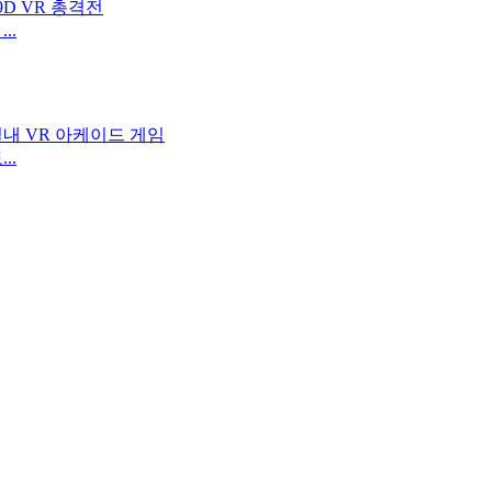
..
..