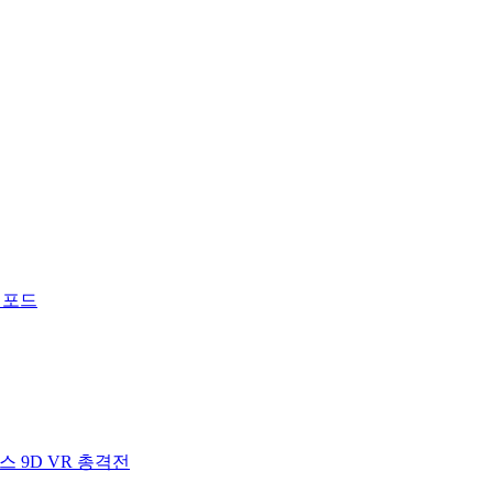
 포드
 9D VR 총격전