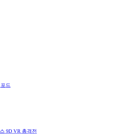
 포드
 9D VR 총격전