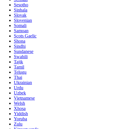
Sesotho
Sinhala
Slovak
Slovenian
Somali
Samoan
Scots Gaelic
Shona
Sindhi
Sundanese
Swahili
Tajik
Tamil
Telugu
Thai
Ukrainian
Urdu
Uzbek
Vietnamese
Welsh
Xhosa
Yiddish
Yoruba
Zulu