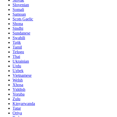
Slovak
Slovenian
Somali
Samoan
Scots Gaelic
Shona
Sindhi
Sundanese
Swahili
Tajik
Tamil
Telugu
Thai
Ukrainian
Urdu
Uzbek
Vietnamese
Welsh
Xhosa
Yiddish
Yoruba
Zulu
Kinyarwanda
Tatar
Oriya