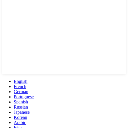
English
French
German
Portuguese
Spanish
Russian
Japanese
Korean
Arabic
Irish