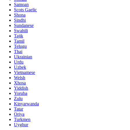
Samoan
Scots Gaelic
Shona
Sindhi
Sundanese
Swahili
Tajik
Tamil
Telugu
Thai
Ukrainian
Urdu
Uzbek
Vietnamese
Welsh
Xhosa
Yiddish
Yoruba
Zulu
Kinyarwanda
Tatar
Oriya
Turkmen
Uyghur